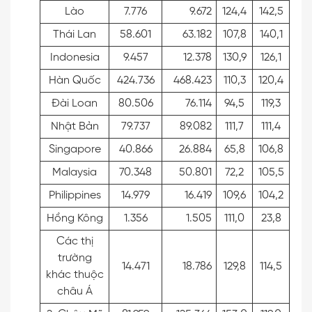
Lào
7.776
9.672
124,4
142,5
Thái Lan
58.601
63.182
107,8
140,1
Indonesia
9.457
12.378
130,9
126,1
Hàn Quốc
424.736
468.423
110,3
120,4
Đài Loan
80.506
76.114
94,5
119,3
Nhật Bản
79.737
89.082
111,7
111,4
Singapore
40.866
26.884
65,8
106,8
Malaysia
70.348
50.801
72,2
105,5
Philippines
14.979
16.419
109,6
104,2
Hồng Kông
1.356
1.505
111,0
23,8
Các thị
trường
14.471
18.786
129,8
114,5
khác thuộc
châu Á