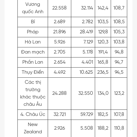
Vương
22.558
32.114
142,4
108,7
quốc Anh
Bỉ
2.689
2.782
103,5
108,5
Pháp
21.896
28.419
129,8
105,3
Hà Lan
5.926
7.129
120,3
103,8
Đan mạch
2.705
5.178
191,4
94,8
Phần Lan
2.654
4.401
165,8
94,7
Thụy Điển
4.492
10.625
236,5
94,5
Các thị
trường
24.288
32.550
134,0
123,2
khác thuộc
châu Âu
4. Châu Úc
32.721
59.729
182,5
107,8
New
2.926
5.508
188,2
110,8
Zealand