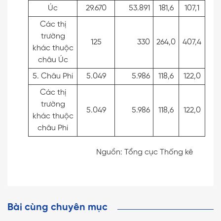
Úc
29.670
53.891
181,6
107,1
Các thị
trường
125
330
264,0
407,4
khác thuộc
châu Úc
5. Châu Phi
5.049
5.986
118,6
122,0
Các thị
trường
5.049
5.986
118,6
122,0
khác thuộc
châu Phi
Nguồn: Tổng cục Thống kê
Bài cùng chuyên mục