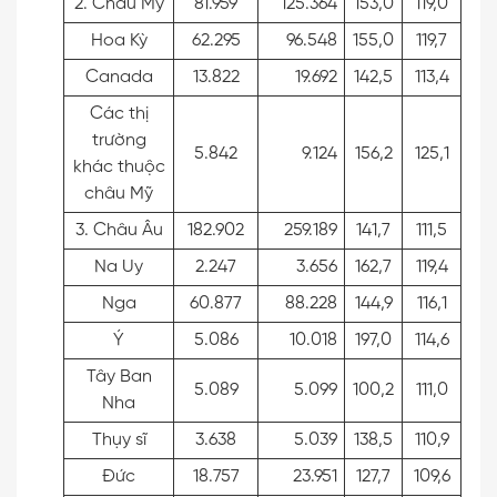
2. Châu Mỹ
81.959
125.364
153,0
119,0
Hoa Kỳ
62.295
96.548
155,0
119,7
Canada
13.822
19.692
142,5
113,4
Các thị
trường
5.842
9.124
156,2
125,1
khác thuộc
châu Mỹ
3. Châu Âu
182.902
259.189
141,7
111,5
Na Uy
2.247
3.656
162,7
119,4
Nga
60.877
88.228
144,9
116,1
Ý
5.086
10.018
197,0
114,6
Tây Ban
5.089
5.099
100,2
111,0
Nha
Thụy sĩ
3.638
5.039
138,5
110,9
Đức
18.757
23.951
127,7
109,6