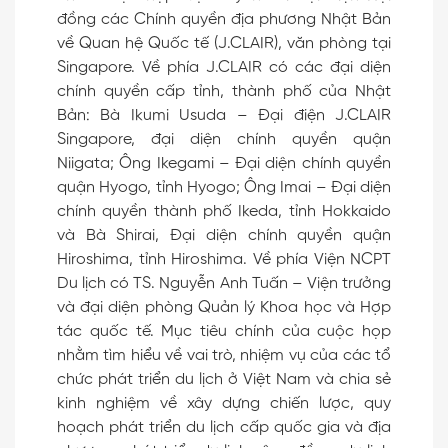
đồng các Chính quyền địa phương Nhật Bản
về Quan hệ Quốc tế (J.CLAIR), văn phòng tại
Singapore. Về phía J.CLAIR có các đại diện
chính quyền cấp tỉnh, thành phố của Nhật
Bản: Bà Ikumi Usuda – Đại điện J.CLAIR
Singapore, đại diện chính quyền quận
Niigata; Ông Ikegami – Đại diện chính quyền
quận Hyogo, tỉnh Hyogo; Ông Imai – Đại diện
chính quyền thành phố Ikeda, tỉnh Hokkaido
và Bà Shirai, Đại diện chính quyền quận
Hiroshima, tỉnh Hiroshima. Về phía Viện NCPT
Du lịch có TS. Nguyễn Anh Tuấn – Viện trưởng
và đại diện phòng Quản lý Khoa học và Hợp
tác quốc tế. Mục tiêu chính của cuộc họp
nhằm tìm hiểu về vai trò, nhiệm vụ của các tổ
chức phát triển du lịch ở Việt Nam và chia sẻ
kinh nghiệm về xây dựng chiến lược, quy
hoạch phát triển du lịch cấp quốc gia và địa