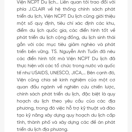
Viện NCPT Du lịch… Liên quan tới trao đổi với
phía J.CLAIR về hệ thống chính sách phát
triển du lịch, Viện NCPT Du lịch cũng giới thiệu
một số quy định, tiêu chí xác định các khu,
điểm du lịch quốc gia, các điển hình tốt về
phát triển du lịch cộng đồng, du lịch sinh thái
gắn với các mục tiêu giảm nghèo và phát
triển bền vững. TS. Nguyễn Anh Tuấn đã nêu
các điển hình tốt mà Viện NCPT Du lịch đã
thực hiện với các tổ chức trong nước và quốc
tế như USAIDS, UNESCO, JICA,… Bên cạnh đó,
Viện cũng chia sẻ kinh nghiệm của một cơ
quan đầu ngành về nghiên cứu chiến lược,
chính sách phát triển du lịch, đặc biệt là quy
hoạch du lịch theo yêu cầu của các địa
phương, trong đó việc hỗ trợ kỹ thuật và đào
tạo kỹ năng xây dựng quy hoạch du lịch cấp
tỉnh, thành phố và xây dựng các đề án phát
triển du lịch địa phương.