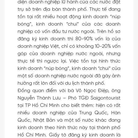
diện doanh nghiệp lữ hành của các nước đặt
trụ sở trên địa bàn thành phố. Thực tế đang
tồn tại rất nhiều hoạt động kinh doanh “núp
bóng”, kinh doanh “chui” của các doanh
nghiệp có vốn đầu tư nước ngoài. Trên hồ sơ
đăng ký kinh doanh thì 80-90% vốn là của
doanh nghiệp Việt, chỉ có khoảng 10-20% vốn
góp của doanh nghiệp nước ngoài, nhưng
thực tế thì ngược lại. Việc tồn tại hình thức
kinh doanh “núp bóng”, kinh doanh “chui” của
một số doanh nghiệp nước ngoài đã gây ảnh
hưởng rất lớn đối với du lịch thành phố.
Đồng quan điểm với bà Võ Ngọc Điệp, ông
Nguyễn Thành Lưu – Phó TGĐ Saigontourist
tại TP Hồ Chí Minh cho biết thêm: hiện có rất
nhiều doanh nghiệp của Trung Quốc, Hàn
Quốc, Nhật Bản và một số nước khác đang
kinh doanh theo hình thức này tại thành phố
Hồ Chí Minh. Giấy tờ đăng ký kinh doanh là