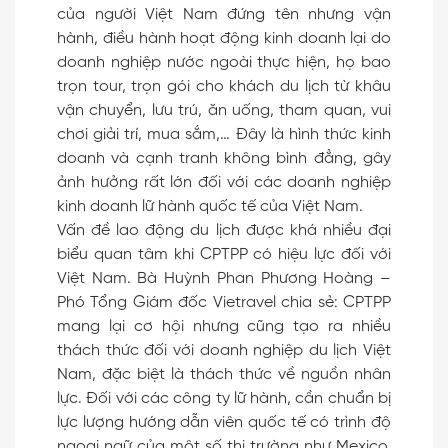
của người Việt Nam đứng tên nhưng vận
hành, điều hành hoạt động kinh doanh lại do
doanh nghiệp nước ngoài thực hiện, họ bao
trọn tour, trọn gói cho khách du lịch từ khâu
vận chuyển, lưu trú, ăn uống, tham quan, vui
chơi giải trí, mua sắm,… Đây là hình thức kinh
doanh và cạnh tranh không bình đẳng, gây
ảnh hưởng rất lớn đối với các doanh nghiệp
kinh doanh lữ hành quốc tế của Việt Nam.
Vấn đề lao động du lịch được khá nhiều đại
biểu quan tâm khi CPTPP có hiệu lực đối với
Việt Nam. Bà Huỳnh Phan Phương Hoàng –
Phó Tổng Giám đốc Vietravel chia sẻ: CPTPP
mang lại cơ hội nhưng cũng tạo ra nhiều
thách thức đối với doanh nghiệp du lịch Việt
Nam, đặc biệt là thách thức về nguồn nhân
lực. Đối với các công ty lữ hành, cần chuẩn bị
lực lượng hướng dẫn viên quốc tế có trình độ
ngoại ngữ của một số thị trường như Mexico,