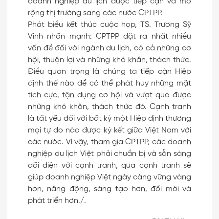
doanh nghiệp du lịch được tiếp cận và mở
rộng thị trường sang các nước CPTPP.
Phát biểu kết thúc cuộc họp, TS. Trương Sỹ
Vinh nhấn mạnh: CPTPP đặt ra nhất nhiều
vấn đề đối với ngành du lịch, có cả những cơ
hội, thuận lợi và những khó khăn, thách thức.
Điều quan trọng là chúng ta tiếp cận Hiệp
định thế nào để có thể phát huy những mặt
tích cực, tận dụng cơ hội và vượt qua được
những khó khăn, thách thức đó. Cạnh tranh
là tất yếu đối với bất kỳ một Hiệp định thương
mại tự do nào được ký kết giữa Việt Nam với
các nước. Vì vậy, tham gia CPTPP, các doanh
nghiệp du lịch Việt phải chuẩn bị và sẵn sàng
đối diện với cạnh tranh, qua cạnh tranh sẽ
giúp doanh nghiệp Việt ngày càng vững vàng
hơn, năng động, sáng tạo hơn, đổi mới và
phát triển hơn./.